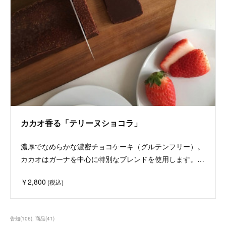
カカオ香る「テリーヌショコラ」
濃厚でなめらかな濃密チョコケーキ（グルテンフリー）。
カカオはガーナを中心に特別なブレンドを使用します。…
￥2,800
(税込)
告知
(
106
)
商品
(
41
)