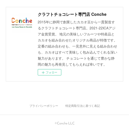
クラフトチョコレート専門店 Conche
2015年に静岡で創業したカカオ豆から一貫製造す
るクラフトチョコレート専門店。2021-22ICAアジ
ア金賞受賞。 地元の美味しいフルーツや特産品と
カカオを組み合わせたオリジナル商品が特徴です。
定番の組み合わせも、一見意外に見える組み合わせ
も、カカオはすべて美味しく包み込んでくれる深い
魅力があります。 チョコレートを通じて豊かな静
岡の魅力も再発見してもらえれば幸いです。
フォロー
プライバシーポリシー
特定商取引法に基づく表記
©Conche LLC