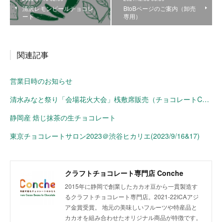
清沢レモンピールチョコレ
BtoBページのご案内（卸売
ート
専用）
関連記事
営業日時のお知らせ
清水みなと祭り「会場花火大会」桟敷席販売（チョコレートConche）
静岡産 焙じ抹茶の生チョコレート
東京チョコレートサロン2023＠渋谷ヒカリエ(2023/9/16&17)
クラフトチョコレート専門店 Conche
2015年に静岡で創業したカカオ豆から一貫製造す
るクラフトチョコレート専門店。2021-22ICAアジ
ア金賞受賞。 地元の美味しいフルーツや特産品と
カカオを組み合わせたオリジナル商品が特徴です。