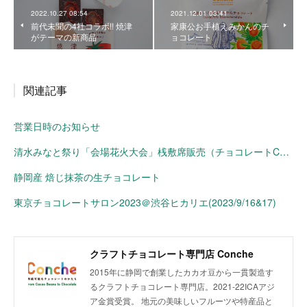
2022.10.27 08:54
2021.12.01 03:41
前代未聞の4社コラボ!! 焼津
家康公お手植えみかんのチ
がテーマの新商品
ョコレート
関連記事
営業日時のお知らせ
清水みなと祭り「会場花火大会」桟敷席販売（チョコレートConche）
静岡産 焙じ抹茶の生チョコレート
東京チョコレートサロン2023＠渋谷ヒカリエ(2023/9/16&17)
クラフトチョコレート専門店 Conche
2015年に静岡で創業したカカオ豆から一貫製造す
るクラフトチョコレート専門店。2021-22ICAアジ
ア金賞受賞。 地元の美味しいフルーツや特産品と