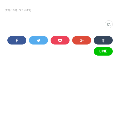
告知
(
106
)
コラボ
(
29
)