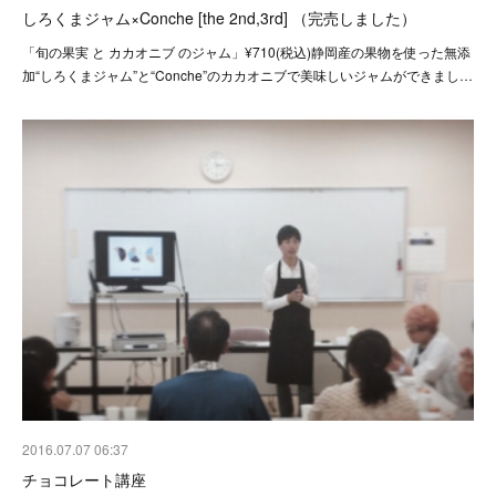
しろくまジャム×Conche [the 2nd,3rd] （完売しました）
「旬の果実 と カカオニブ のジャム」¥710(税込)静岡産の果物を使った無添
加“しろくまジャム”と“Conche”のカカオニブで美味しいジャムができまし…
2016.07.07 06:37
チョコレート講座