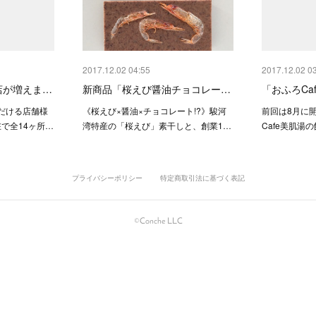
2017.12.02 04:55
2017.12.02 0
店が増えま…
新商品「桜えび醤油チョコレー…
「おふろCa
だける店舗様
《桜えび×醤油×チョコレート!?》駿河
前回は8月に
在で全14ヶ所…
湾特産の「桜えび」素干しと、創業1…
Cafe美肌湯
プライバシーポリシー
特定商取引法に基づく表記
©Conche LLC