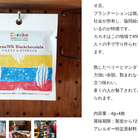
オ豆。
プランテーションは個
社会が所有し、協同組
いるのが特徴です。
カカオはこの地域で4
人々の手で守り作られ
ます。
熟したベリーとマンダ
力強い余韻。類まれな
立つ味わい。
多くの人が魅了されて
られます。
内容量：4g×4枚
賞味期限：製造から12
アレルギー特定原材料