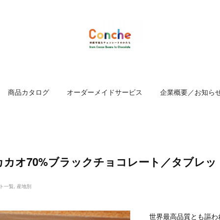
商品カタログ
オーダーメイドサービス
企業概要／お知ら
カカオ70%ブラックチョコレート／タブレッ
ト一覧
産地別
世界最高品質とも謳わ