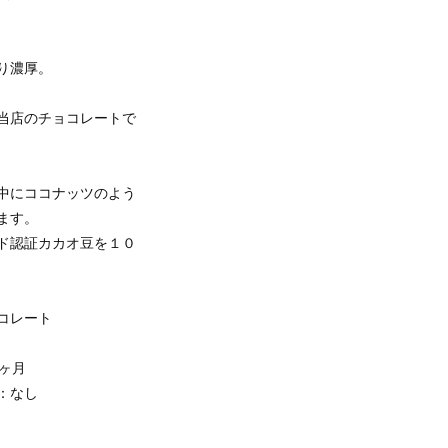
り濃厚。
当店のチョコレートで
中にココナッツのよう
ます。
ド認証カカオ豆を１０
コレート
ヶ月
：なし