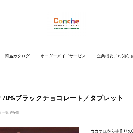
商品カタログ
オーダーメイドサービス
企業概要／お知ら
オ70%ブラックチョコレート／タブレット
ト一覧
産地別
カカオ豆から手作りの