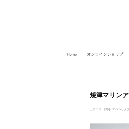
Home
オンラインショップ
焼津マリン
カテゴリ
：
静岡×Conche
タ