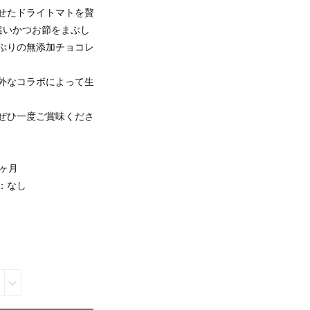
せたドライトマトを贅
追いかつお節をまぶし
ぷりの無添加チョコレ
外なコラボによって生
ぜひ一度ご賞味くださ
ヶ月
：なし