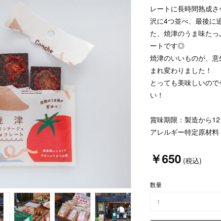
レートに長時間熟成さ
沢に4つ並べ、最後に
た、焼津のうま味たっ
ートです◎
焼津のいいものが、意
まれ変わりました！
とっても美味しいので
い！
賞味期限：製造から12
アレルギー特定原材料
￥650
(税込)
数量
1