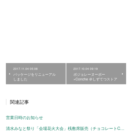
2017.11.04 05:08
2017.10.04 09:19
パッケージをリニューアル
ボジョレーヌーボー
しました
×Conche ＠しずてつストア
関連記事
営業日時のお知らせ
清水みなと祭り「会場花火大会」桟敷席販売（チョコレートConche）