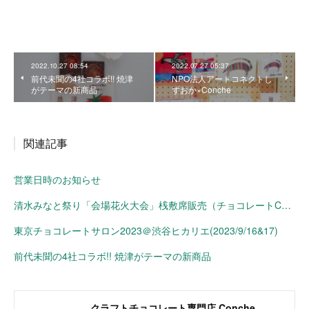
2022.10.27 08:54
2022.07.27 05:37
前代未聞の4社コラボ!! 焼津
NPO法人アートコネクトし
がテーマの新商品
ずおか×Conche
関連記事
営業日時のお知らせ
清水みなと祭り「会場花火大会」桟敷席販売（チョコレートConche）
東京チョコレートサロン2023＠渋谷ヒカリエ(2023/9/16&17)
前代未聞の4社コラボ!! 焼津がテーマの新商品
クラフトチョコレート専門店 Conche