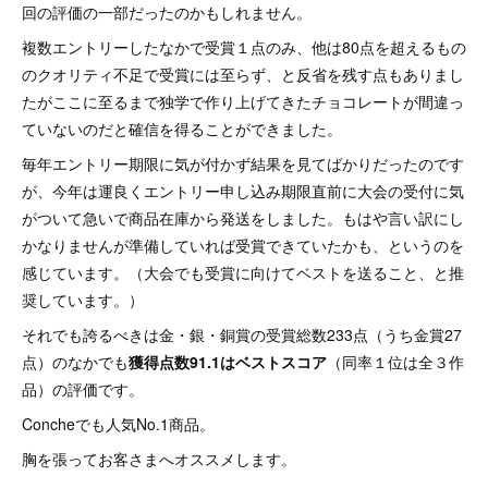
回の評価の一部だったのかもしれません。
複数エントリーしたなかで受賞１点のみ、他は80点を超えるもの
のクオリティ不足で受賞には至らず、と反省を残す点もありまし
たがここに至るまで独学で作り上げてきたチョコレートが間違っ
ていないのだと確信を得ることができました。
毎年エントリー期限に気が付かず結果を見てばかりだったのです
が、今年は運良くエントリー申し込み期限直前に大会の受付に気
がついて急いで商品在庫から発送をしました。もはや言い訳にし
かなりませんが準備していれば受賞できていたかも、というのを
感じています。（大会でも受賞に向けてベストを送ること、と推
奨しています。）
それでも誇るべきは金・銀・銅賞の受賞総数233点（うち金賞27
点）のなかでも
獲得点数91.1はベストスコア
（同率１位は全３作
品）の評価です。
Concheでも人気No.1商品。
胸を張ってお客さまへオススメします。