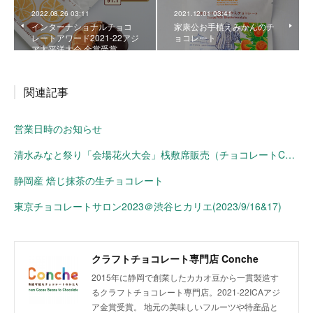
2022.08.26 03:11
2021.12.01 03:41
インターナショナルチョコ
家康公お手植えみかんのチ
レートアワード2021-22アジ
ョコレート
ア太平洋大会 金賞受賞
関連記事
営業日時のお知らせ
清水みなと祭り「会場花火大会」桟敷席販売（チョコレートConche）
静岡産 焙じ抹茶の生チョコレート
東京チョコレートサロン2023＠渋谷ヒカリエ(2023/9/16&17)
クラフトチョコレート専門店 Conche
2015年に静岡で創業したカカオ豆から一貫製造す
るクラフトチョコレート専門店。2021-22ICAアジ
ア金賞受賞。 地元の美味しいフルーツや特産品と