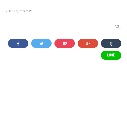
告知
(
106
)
コラボ
(
29
)