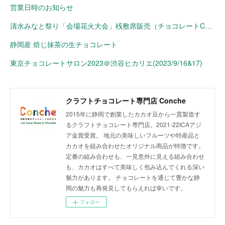
営業日時のお知らせ
清水みなと祭り「会場花火大会」桟敷席販売（チョコレートConche）
静岡産 焙じ抹茶の生チョコレート
東京チョコレートサロン2023＠渋谷ヒカリエ(2023/9/16&17)
クラフトチョコレート専門店 Conche
2015年に静岡で創業したカカオ豆から一貫製造す
るクラフトチョコレート専門店。2021-22ICAアジ
ア金賞受賞。 地元の美味しいフルーツや特産品と
カカオを組み合わせたオリジナル商品が特徴です。
定番の組み合わせも、一見意外に見える組み合わせ
も、カカオはすべて美味しく包み込んでくれる深い
魅力があります。 チョコレートを通じて豊かな静
岡の魅力も再発見してもらえれば幸いです。
フォロー