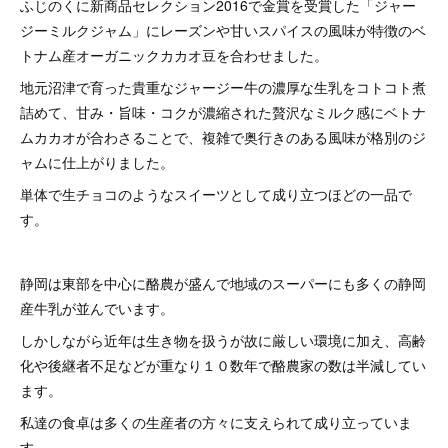
ふじのくに新商品セレクション2016で金賞を受賞した「ジャー
ジーミルクジャム」にレーズンや甘いスパイスの風味が特徴のベ
トナム産オーガニックカカオ豆を合わせました。
地元沼津で育った貴重なジャージー牛の濃厚な生乳をコトコト煮
詰めて、甘み・旨味・コクが濃縮された贅沢なミルク感にベトナ
ムカカオが合わさることで、複雑で奥行きのある風味が格別のジ
ャムに仕上がりました。
単体で生チョコのようなスイーツとして成り立つほどの一品で
す。
静岡は東部を中心に酪農が盛んで地域のスーパーにも多くの静岡
産牛乳が並んでいます。
しかしながら近年は生き物を扱うが故に厳しい環境に加え、高齢
化や後継者不足などが重なり１０数年で酪農家の数は半減してい
ます。
私達の食卓は多くの生産者の方々に支えられて成り立っていま
す。