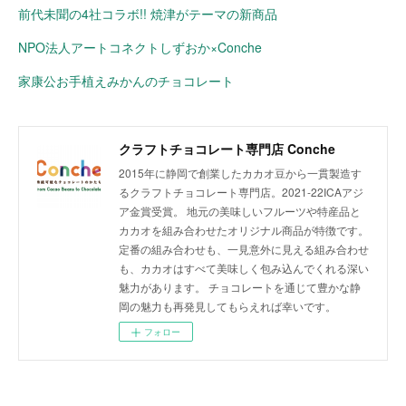
前代未聞の4社コラボ!! 焼津がテーマの新商品
NPO法人アートコネクトしずおか×Conche
家康公お手植えみかんのチョコレート
クラフトチョコレート専門店 Conche
2015年に静岡で創業したカカオ豆から一貫製造す
るクラフトチョコレート専門店。2021-22ICAアジ
ア金賞受賞。 地元の美味しいフルーツや特産品と
カカオを組み合わせたオリジナル商品が特徴です。
定番の組み合わせも、一見意外に見える組み合わせ
も、カカオはすべて美味しく包み込んでくれる深い
魅力があります。 チョコレートを通じて豊かな静
岡の魅力も再発見してもらえれば幸いです。
フォロー