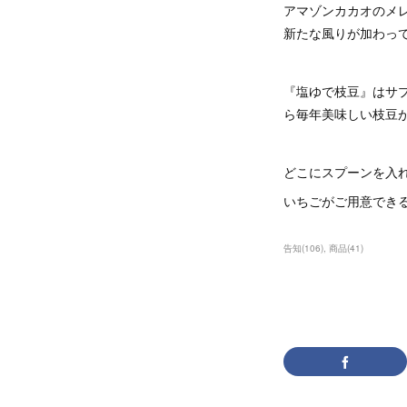
アマゾンカカオのメ
新たな風りが加わっ
『塩ゆで枝豆』はサ
ら毎年美味しい枝豆
どこにスプーンを入
いちごがご用意でき
告知
(
106
)
商品
(
41
)