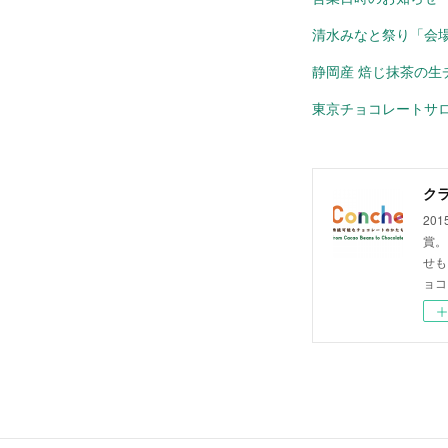
清水みなと祭り「会場
静岡産 焙じ抹茶の生
東京チョコレートサロン2
クラ
20
賞。
せも
ョコ