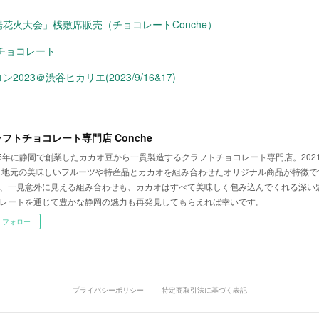
花火大会」桟敷席販売（チョコレートConche）
チョコレート
023＠渋谷ヒカリエ(2023/9/16&17)
フトチョコレート専門店 Conche
15年に静岡で創業したカカオ豆から一貫製造するクラフトチョコレート専門店。2021-
 地元の美味しいフルーツや特産品とカカオを組み合わせたオリジナル商品が特徴で
、一見意外に見える組み合わせも、カカオはすべて美味しく包み込んでくれる深い魅
レートを通じて豊かな静岡の魅力も再発見してもらえれば幸いです。
フォロー
プライバシーポリシー
特定商取引法に基づく表記