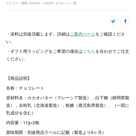
カテゴリ
：
静岡×Conche
〜500円
タブレット一覧
・送料は別途頂戴します。詳細は
ご案内ページ
をご確認くださ
い。
・ギフト用ラッピングをご希望の場合は
こちら
を合わせてご注文
ください。
【商品説明】
名称：チョコレート
原材料名：カカオバター（マレーシア製造），白下糖（静岡県製
造），全粉乳（北海道製造），粗糖（鹿児島県製造）、（一部に
乳成分を含む）
内容量：11g×2枚
賞味期限：別途商品ラベルに記載（製造より6ヶ月）