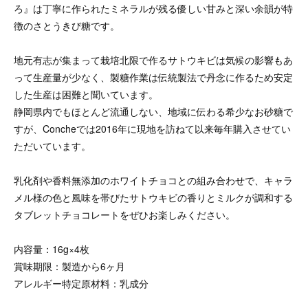
ろ』は丁寧に作られたミネラルが残る優しい甘みと深い余韻が特
徴のさとうきび糖です。
地元有志が集まって栽培北限で作るサトウキビは気候の影響もあ
って生産量が少なく、製糖作業は伝統製法で丹念に作るため安定
した生産は困難と聞いています。
静岡県内でもほとんど流通しない、地域に伝わる希少なお砂糖で
すが、Concheでは2016年に現地を訪ねて以来毎年購入させてい
ただいています。
乳化剤や香料無添加のホワイトチョコとの組み合わせで、キャラ
メル様の色と風味を帯びたサトウキビの香りとミルクが調和する
タブレットチョコレートをぜひお楽しみください。
内容量：16g×4枚
賞味期限：製造から6ヶ月
アレルギー特定原材料：乳成分