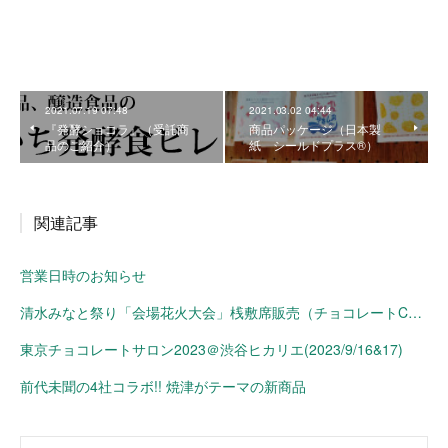
2021.07.19 07:48
2021.03.02 04:44
『発酵ショコラ』（受託商
商品パッケージ（日本製
品のご紹介）
紙 シールドプラス®）
関連記事
営業日時のお知らせ
清水みなと祭り「会場花火大会」桟敷席販売（チョコレートConche）
東京チョコレートサロン2023＠渋谷ヒカリエ(2023/9/16&17)
前代未聞の4社コラボ!! 焼津がテーマの新商品