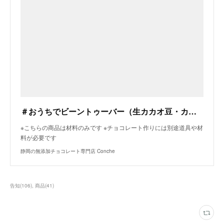
＃おうちでビーントゥーバー（生カカオ豆・カカオバター・粉ミルクの材料セット） | 静岡のBean to Barチョコレート専門店Conche
※こちらの商品は材料のみです ※チョコレート作りには別途道具や材
料が必要です
静岡の無添加チョコレート専門店 Conche
告知
(
106
)
商品
(
41
)