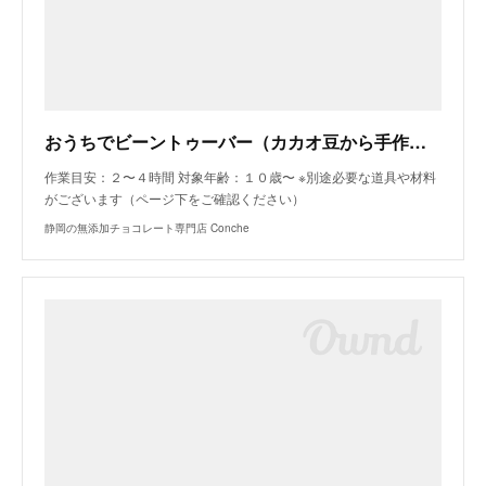
おうちでビーントゥーバー（カカオ豆から手作りチョコレートキット） | 静岡のBean to Barチョコレート専門店Conche
作業目安：２〜４時間 対象年齢：１０歳〜 ※別途必要な道具や材料
がございます（ページ下をご確認ください）
静岡の無添加チョコレート専門店 Conche