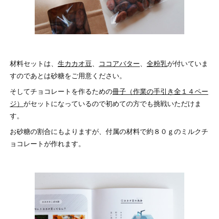
材料セットは、
生カカオ豆
、
ココアバター
、
全粉乳
が付いていま
すのであとは砂糖をご用意ください。
そしてチョコレートを作るための
冊子（作業の手引き全１４ペー
ジ）
がセットになっているので初めての方でも挑戦いただけま
す。
お砂糖の割合にもよりますが、付属の材料で約８０ｇのミルクチ
ョコレートが作れます。