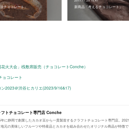
2017.11.25 10:41
油チョコレート」
新商品「考えるチョコレート」
花火大会」桟敷席販売（チョコレートConche）
チョコレート
023＠渋谷ヒカリエ(2023/9/16&17)
フトチョコレート専門店 Conche
15年に静岡で創業したカカオ豆から一貫製造するクラフトチョコレート専門店。2021-
 地元の美味しいフルーツや特産品とカカオを組み合わせたオリジナル商品が特徴で