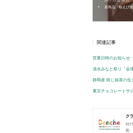
2017.12.02 04:55
新商品「桜えび醤
関連記事
営業日時のお知らせ
清水みなと祭り「会場
静岡産 焙じ抹茶の生
東京チョコレートサロン2
クラ
20
賞。