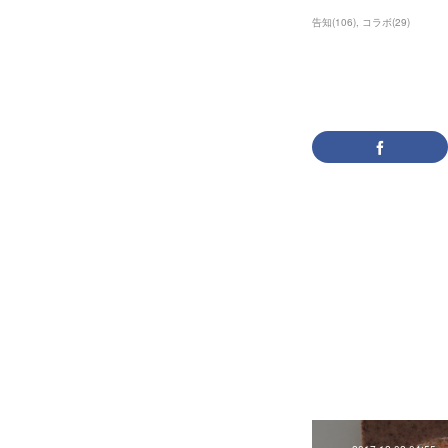
告知
(
106
)
コラボ
(
29
)