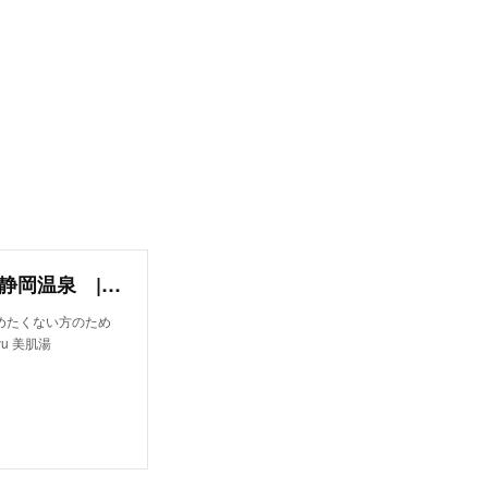
おふろcafe bijinyu | 美肌湯 | びじんゆ | 静岡温泉 | 日帰り温泉
めたくない方のため
u 美肌湯